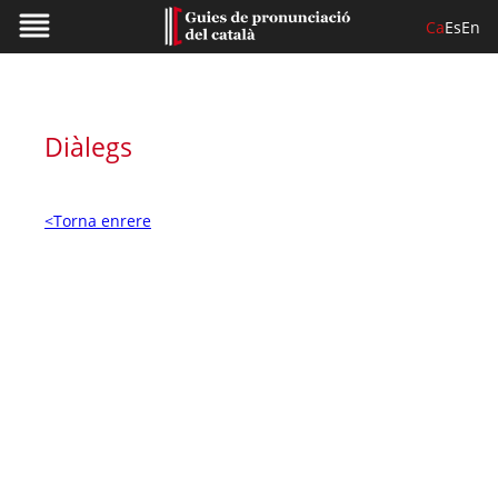
Ca
Es
En
Diàlegs
<Torna enrere