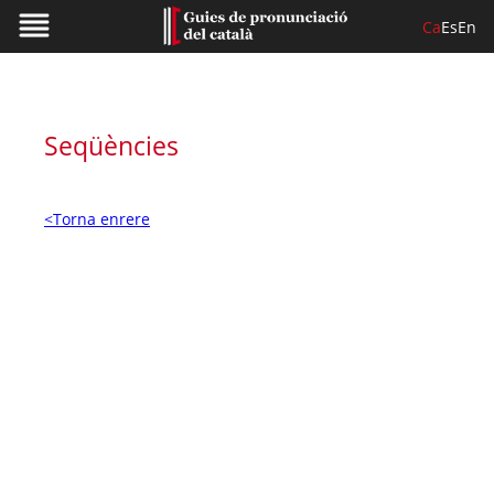
Ca
Es
En
Seqüències
<Torna enrere