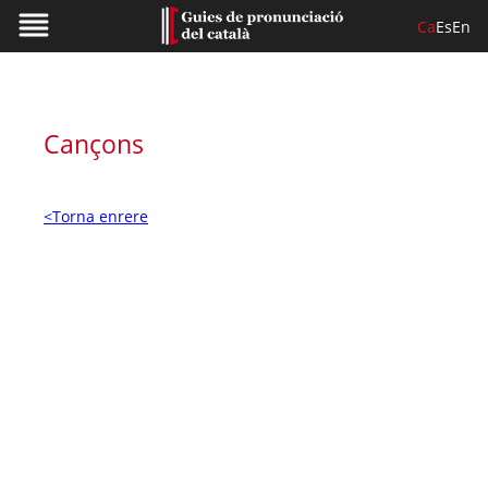
Ca
Es
En
Cançons
<Torna enrere