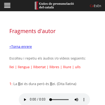
Ca
Es
En
Fragments d'autor
<Torna enrere
Escolteu i repetiu els àudios i/o vídeos següents:
llei
|
llengua
|
llibertat
|
llibres
|
lliure
|
ulls
1:
La
ll
ei és dura però és
ll
ei. (Dita llatina)