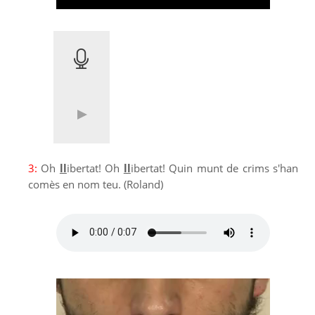
3:
Oh
ll
ibertat! Oh
ll
ibertat! Quin munt de crims s'han
comès en nom teu. (Roland)