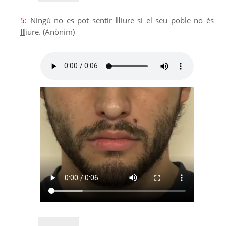
5:
Ningú no es pot sentir
ll
iure si el seu poble no és
ll
iure. (Anònim)