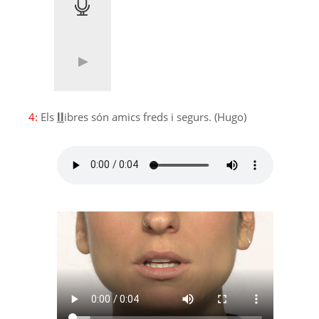
4:
Els
ll
ibres són amics freds i segurs. (Hugo)