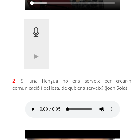
2:
Si una
ll
engua no ens serveix per crear-hi
comunicació i be
ll
esa, de què ens serveix? (Joan Solà)