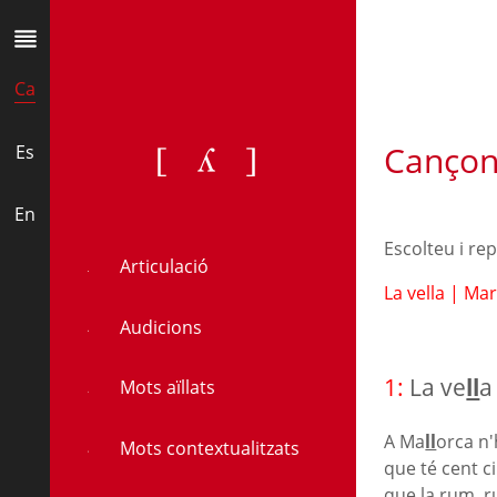
Ca
Cançon
[ʎ]
Es
En
Escolteu i re
Articulació
La vella
|
Mari
Audicions
1:
La ve
ll
a
Mots aïllats
A Ma
ll
orca n'
Mots contextualitzats
que té cent c
que la rum, r