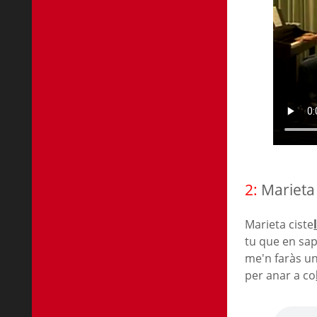
2:
Marieta 
Marieta ciste
tu que en sap
me'n faràs u
per anar a co