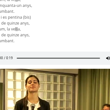
inquanta-un anys,
rumbant.
 i es pentina (bis)
 de quinze anys,
um, la ve
ll
a,
 de quinze anys,
rumbant.