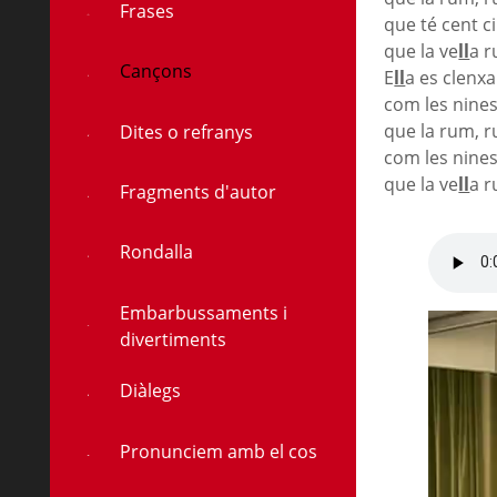
Frases
que té cent c
que la ve
ll
a 
Cançons
E
ll
a es clenxa
com les nines
à
que la rum, r
Dites o refranys
com les nines
que la ve
ll
a 
Fragments d'autor
Rondalla
Embarbussaments i
divertiments
Diàlegs
Pronunciem amb el cos