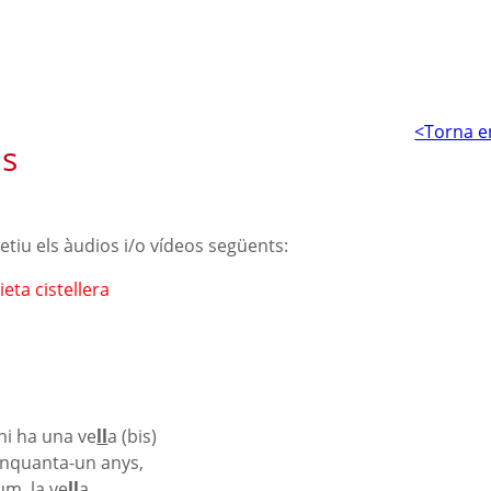
<Torna e
s
petiu els àudios i/o vídeos següents:
eta cistellera
hi ha una ve
ll
a (bis)
inquanta-un anys,
um, la ve
ll
a,