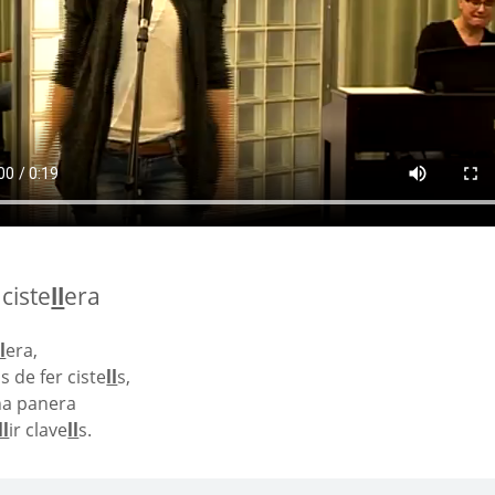
ciste
ll
era
ll
era,
s de fer ciste
ll
s,
na panera
ll
ir clave
ll
s.