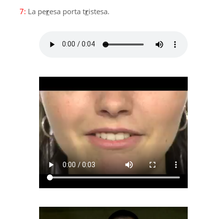
7:
La pe
r
esa porta t
r
istesa.