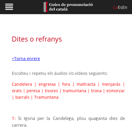
Ca
Es
En
Dites o refranys
<Torna enrere
Escolteu i repetiu els àudios i/o vídeos següents:
Candelera
|
engreixa
|
fora
|
maltracta
|
menjaràs
|
orats
|
peresa
|
tisores
|
tramuntana
|
trona
|
esmorzar
|
barrals
|
Tramuntana
1:
Si t
r
ona per la Candele
r
a, plou qua
r
anta dies de
carrera.