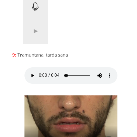
9:
T
r
amuntana, tarda sana