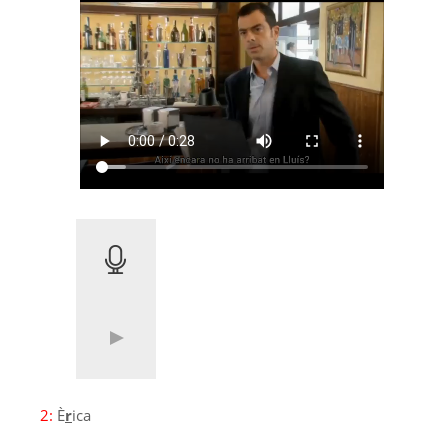
2:
È
r
ica