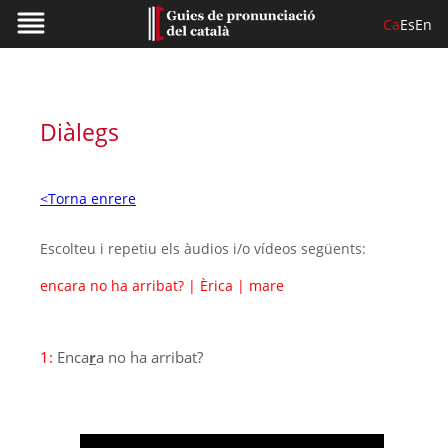
Ca
Es
En
Diàlegs
<Torna enrere
Escolteu i repetiu els àudios i/o vídeos següents:
encara no ha arribat?
|
Èrica
|
mare
1:
Enca
r
a no ha arribat?