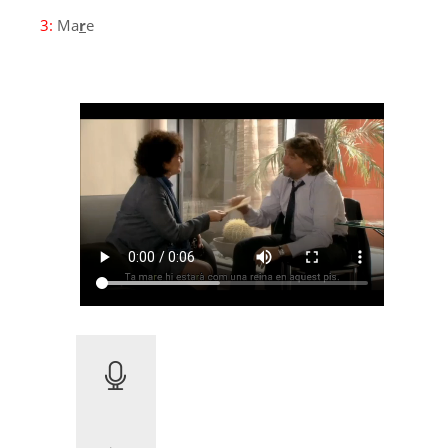
3:
Ma
r
e