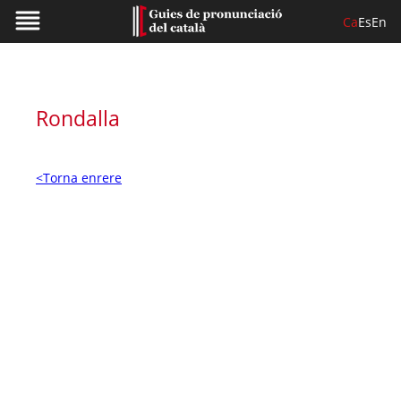
Ca
Es
En
Rondalla
<Torna enrere