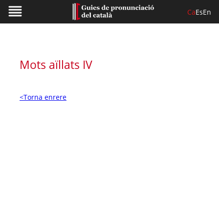
Ca
Es
En
Mots aïllats IV
<Torna enrere