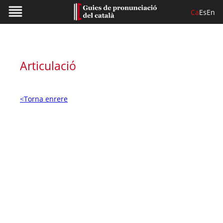
Ca
Es
En
Articulació
<Torna enrere