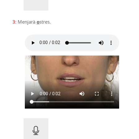
3:
Menjarà
o
stres.