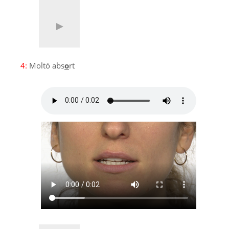
4:
Moltó abs
o
rt