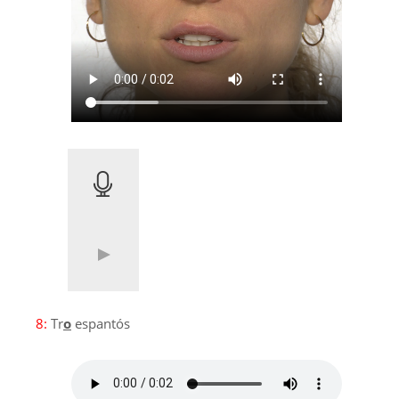
8:
Tr
o
espantós