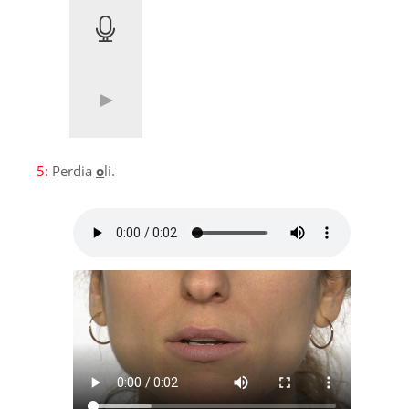
5:
Perdia
o
li.