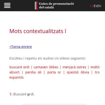
Ca
Es
En
Mots contextualitzats I
<Torna enrere
Escolteu i repetiu els àudios i/o vídeos següents:
buscaré ordi
|
cantaven òlibes
|
menjarà ostres
|
moltó
absort
|
perdia oli
|
porta or
|
qüestió òbvia
|
tro
espantós
1:
Buscaré
o
rdi.