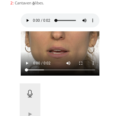
2:
Cantaven
ò
libes.