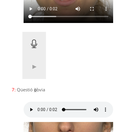
7:
Qüestió
ò
bvia